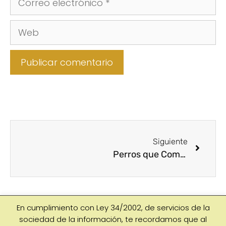
Siguiente
Perros que Comen con Ansiedad
En cumplimiento con Ley 34/2002, de servicios de la
Copyright © 2026 ·
VivirConLabrador
·
Aviso Legal
|
Política
sociedad de la información, te recordamos que al
de Privacidad
|
Política de cookies